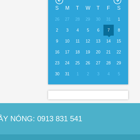
S
M
T
W
T
F
S
26
27
28
29
30
31
1
2
3
4
5
6
7
8
9
10
11
12
13
14
15
16
17
18
19
20
21
22
23
24
25
26
27
28
29
30
31
1
2
3
4
5
 NÓNG: 0913 831 541