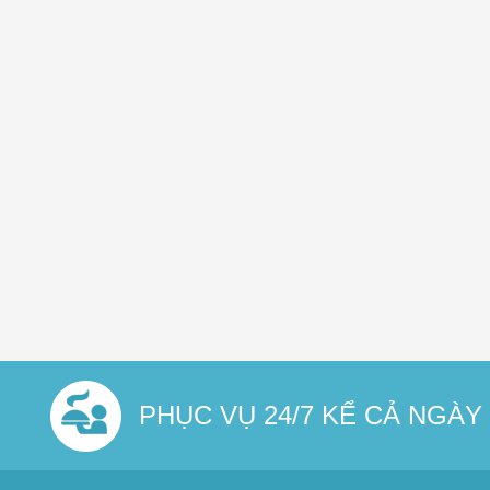
PHỤC VỤ 24/7 KỂ CẢ NGÀY