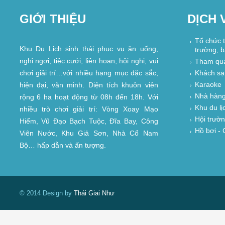
GIỚI THIỆU
DỊCH 
Tổ chức 
Khu Du Lịch sinh thái phục vụ ăn uống,
trường, 
nghỉ ngơi, tiệc cưới, liên hoan, hội nghị, vui
Tham qu
chơi giải trí…với nhiều hạng mục đặc sắc,
Khách sạ
Karaoke
hiện đại, văn minh. Diện tích khuôn viên
Nhà hàn
rộng 6 ha hoạt động từ 08h đến 18h. Với
Khu du lị
nhiều trò chơi giải trí: Vòng Xoay Mạo
Hội trườn
Hiểm, Vũ Đạo Bạch Tuộc, Đĩa Bay, Công
Hồ bơi -
Viên Nước, Khu Giả Sơn, Nhà Cổ Nam
Bộ… hấp dẫn và ấn tượng.
© 2014 Design by
Thái Giai Như