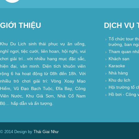
GIỚI THIỆU
DỊCH VỤ 
Tổ chức tour t
Khu Du Lịch sinh thái phục vụ ăn uống,
trường, ban ng
nghỉ ngơi, tiệc cưới, liên hoan, hội nghị, vui
Tham quan nhà
chơi giải trí…với nhiều hạng mục đặc sắc,
Khách sạn
Karaoke
hiện đại, văn minh. Diện tích khuôn viên
Nhà hàng
rộng 6 ha hoạt động từ 08h đến 18h. Với
Khu du lịch
nhiều trò chơi giải trí: Vòng Xoay Mạo
Hội trường tổ c
Hiểm, Vũ Đạo Bạch Tuộc, Đĩa Bay, Công
Hồ bơi - Công 
Viên Nước, Khu Giả Sơn, Nhà Cổ Nam
Bộ… hấp dẫn và ấn tượng.
© 2014 Design by
Thái Giai Như